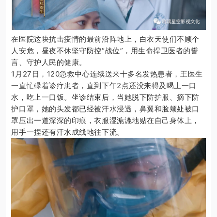
在医院这块抗击疫情的最前沿阵地上，白衣天使们不顾个
人安危，昼夜不休坚守防控“战位”，用生命捍卫医者的誓
言、守护人民的健康。
1月27日，120急救中心连续送来十多名发热患者，王医生
一直忙碌着诊疗患者，直到下午2点还没来得及喝上一口
水，吃上一口饭。坐诊结束后，当她脱下防护服、摘下防
护口罩，她的头发都已经被汗水浸透，鼻翼和脸颊处被口
罩压出一道深深的印痕，衣服湿漉漉地贴在自己身体上，
用手一捏还有汗水成线地往下流。