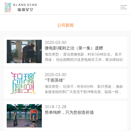
新闻中心
公司新闻
2020-03-30
微电影|规则之治（第一集）遗赠
项目类型： 普法类微电影，时长5分钟左右。 影片
用途： 结合国网四川送变电相关工作，将法律知识
融入到故事情节当中，起到普法效果。 表达效果：
围绕一个法律知识点，生动、具体、形象地通过故
2020-03-30
事呈现出来，在短视频市场更具传播性。
“千面英雄”
项目类型： 纪录片，时长8分钟。 影片用途： 激励
各级党组织和广大党员干部冲锋在前、奋战一线，
坚决打赢疫情防控人民战争。 表达效果： 让更多观
众看到前线的战士们坚定的信念，受之鼓舞，民众
2018-12-28
一心，战胜疫情。
简单纯粹，只为您创造价值