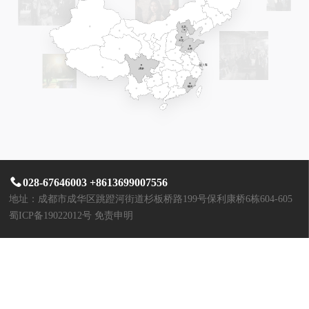
028-67646003 +8613699007556
地址：成都市成华区跳蹬河街道杉板桥路199号保利康桥6栋604-605
蜀ICP备19022012号
免责申明