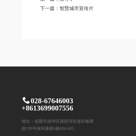
下一篇：智慧城市宣传片
028-67646003
+8613699007556
地址：成都市成华区跳蹬河街道杉板桥
路199号保利康桥6栋604-605